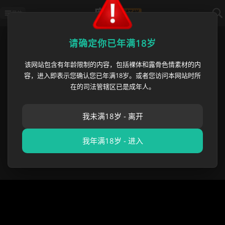
导航
首页
›
猎奇重口
›
新加坡医生 曹瑞安
请确定你已年满18岁
该网站包含有年龄限制的内容，包括裸体和露骨色情素材的内
新加坡医生 曹瑞安 澳洲医院偷拍
容，进入即表示您确认您已年满18岁。或者您访问本网站时所
案曝光 五年内对460名女医护人员
在的司法管辖区已是成年人。
录制约4500段私密视频
我未满18岁 - 离开
麻豆黑料哥
•
2026 年 06 月 05 日
猎奇重口
,
成人吃瓜
我年满18岁 - 进入