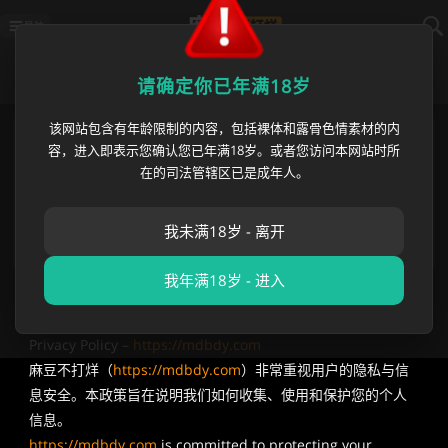
导航
隐私策略
请确定你已年满18岁
该网站包含有年龄限制的内容，包括裸体和露骨色情素材的内
麻豆不打烊国内最新地址
https://mdbdy012.com
容，进入即表示您确认您已年满18岁。或者您访问本网站时所
麻豆不打烊海外永久地址
https://mdbdy.com
在的司法管辖区已是成年人。
播放异常? 请刷新或使用
麻豆不打烊app
苹果App白屏 请等待1分钟/切换网络/重新下载
发邮件获取 最新网址 👇长按复制保存👇
我未满18岁 - 离开
[email protected]
我年满18岁 - 进入
隐私政策（Privacy Policy）
Privacy Policy –
https://mdbdy.com
麻豆不打烊（
https://mdbdy.com
）非常重视用户的隐私与信
息安全。本政策旨在说明我们如何收集、使用和保护您的个人
信息。
https://mdbdy.com
is committed to protecting your