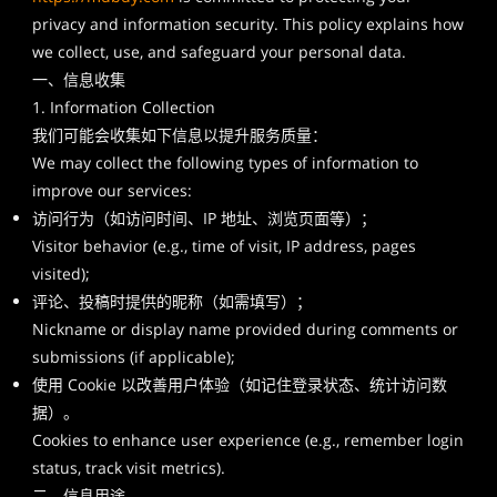
privacy and information security. This policy explains how
we collect, use, and safeguard your personal data.
一、信息收集
1. Information Collection
我们可能会收集如下信息以提升服务质量：
We may collect the following types of information to
improve our services:
访问行为（如访问时间、IP 地址、浏览页面等）；
Visitor behavior (e.g., time of visit, IP address, pages
visited);
评论、投稿时提供的昵称（如需填写）；
Nickname or display name provided during comments or
submissions (if applicable);
使用 Cookie 以改善用户体验（如记住登录状态、统计访问数
据）。
Cookies to enhance user experience (e.g., remember login
status, track visit metrics).
二、信息用途