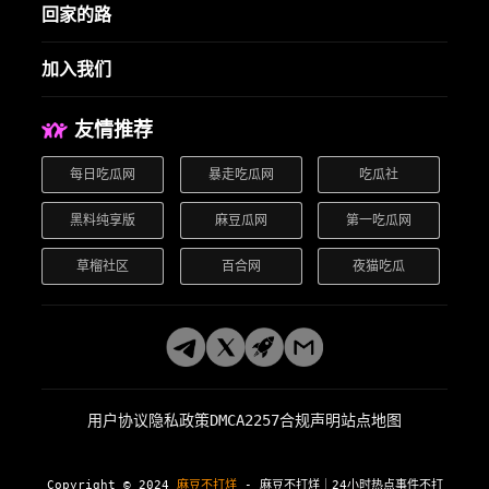
回家的路
加入我们
友情推荐
每日吃瓜网
暴走吃瓜网
吃瓜社
黑料纯享版
麻豆瓜网
第一吃瓜网
草榴社区
百合网
夜猫吃瓜
用户协议
隐私政策
DMCA
2257合规声明
站点地图
Copyright © 2024
麻豆不打烊
- 麻豆不打烊｜24小时热点事件不打