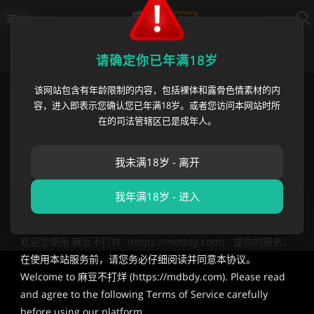
导航
用户协议
请确定你已年满18岁
该网站包含有年龄限制的内容，包括裸体和露骨色情素材的内
麻豆不打烊国内最新地址
https://mdbdy012.com
容，进入即表示您确认您已年满18岁。或者您访问本网站时所
麻豆不打烊海外永久地址
https://mdbdy.com
在的司法管辖区已是成年人。
播放异常? 请刷新或使用
麻豆不打烊app
苹果App白屏 请等待1分钟/切换网络/重新下载
发邮件获取 最新网址 👇长按复制保存👇
我未满18岁 - 离开
[email protected]
我年满18岁 - 进入
Terms of Service –
https://mdbdy.com
欢迎您使用 麻豆不打烊（
https://mdbdy.com）
提供的服务。
在使用本站服务前，请您务必仔细阅读并同意本协议。
Welcome to 麻豆不打烊 (
https://mdbdy.com)
. Please read
and agree to the following Terms of Service carefully
before using our platform.