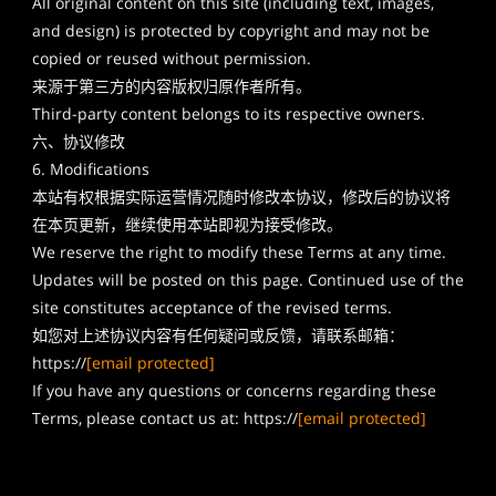
All original content on this site (including text, images,
and design) is protected by copyright and may not be
copied or reused without permission.
来源于第三方的内容版权归原作者所有。
Third-party content belongs to its respective owners.
六、协议修改
6. Modifications
本站有权根据实际运营情况随时修改本协议，修改后的协议将
在本页更新，继续使用本站即视为接受修改。
We reserve the right to modify these Terms at any time.
Updates will be posted on this page. Continued use of the
site constitutes acceptance of the revised terms.
如您对上述协议内容有任何疑问或反馈，请联系邮箱：
https://
[email protected]
If you have any questions or concerns regarding these
Terms, please contact us at: https://
[email protected]