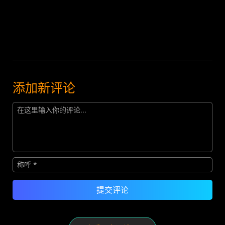
添加新评论