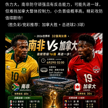
伤力大。南非防守顽强且有反击能力，可能先进一球，
但难挡加拿大整体控制力，小负晋级概率高。精彩攻防
值得期待！
（胜负彩/竞彩推荐：加拿大胜 + 总进球2-3球）