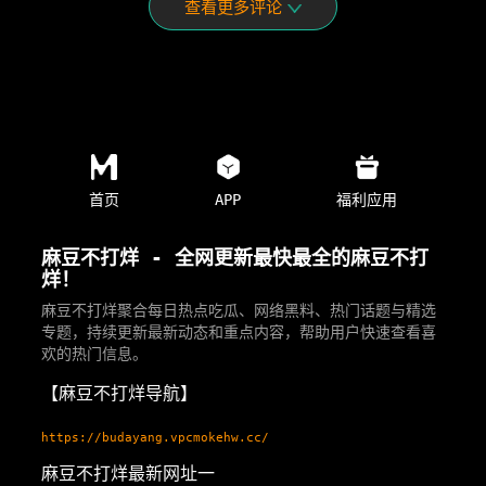
查看更多评论
首页
APP
福利应用
麻豆不打烊 - 全网更新最快最全的麻豆不打
烊！
麻豆不打烊聚合每日热点吃瓜、网络黑料、热门话题与精选
专题，持续更新最新动态和重点内容，帮助用户快速查看喜
欢的热门信息。
【麻豆不打烊导航】
https://budayang.vpcmokehw.cc/
麻豆不打烊最新网址一