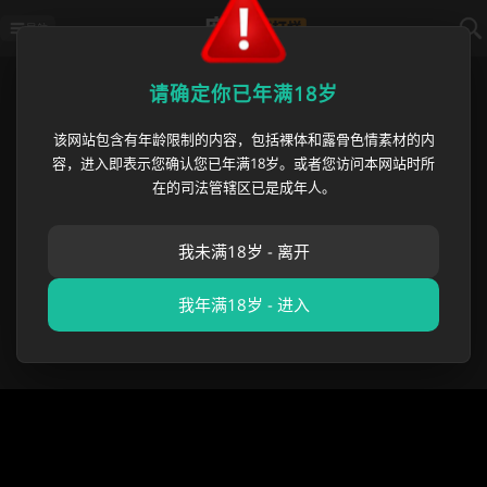
导航
首页
›
必吃大瓜
›
2026美加墨世界杯
请确定你已年满18岁
该网站包含有年龄限制的内容，包括裸体和露骨色情素材的内
2026美加墨世界杯 6月29日 赛程
容，进入即表示您确认您已年满18岁。或者您访问本网站时所
比分预测 南非vs加拿大 | 1/16决
在的司法管辖区已是成年人。
赛 淘汰赛首轮
我未满18岁 - 离开
麻豆黑料哥
•
2026 年 06 月 28 日
必吃大瓜
,
优选投放区
我年满18岁 - 进入