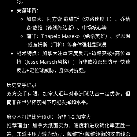
冷。
关键球员：
加拿大：阿方索·戴维斯（边路速度王）、乔纳
森·戴维（锋线终结者）、中场核心等
南非：Thapelo Maseko（绝杀英雄）、罗恩温
·威廉姆斯（门将）等身体强壮型球员
战术特点：加拿大注重速度反击+边路突破+高位逼
抢（Jesse Marsch风格）；南非依赖密集防守+快速
反击+定位球威胁，身体对抗强。
历史交手记录
双方交手有限，加拿大近年对非洲球队占一定优势，但
南非在世界杯氛围下可能发挥超水平。
麻豆不打烊比分预测：南非 1-2 加拿大
推荐理由：加拿大纸面实力、速度和进攻转化率更胜一
筹，东道主压力转为动力，戴维斯+戴维领衔的攻击线杀