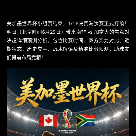
美加墨世界杯小组赛结束，1/16决赛淘汰赛正式打响！
明日（北京时间6月29日）带来南非 vs 加拿大的焦点对
决超详细预测分析，包含比赛时间、双方实力对比、近
期状态、历史交手、战术解读及精准比分预测，助球友
们提前布局竞猜！