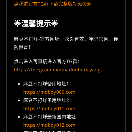
点我进官方TG群下载完整版视频资源
🌟温馨提示🌟
麻豆不打烊-官方网址，永久有效，牢记官网，谨
防假冒！
点击进入可直接进入官方TG群：
https://telegram.me/madoubudayang
麻豆不打烊备用地址1：
https://mdbdy009.com
麻豆不打烊备用地址2：
https://mdbdy011.com
麻豆不打烊最新国内地址：
https://mdbdy012.com