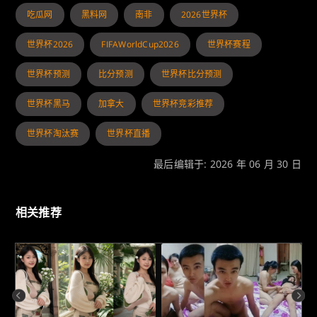
吃瓜网
黑料网
南非
2026世界杯
世界杯2026
FIFAWorldCup2026
世界杯赛程
世界杯预测
比分预测
世界杯比分预测
世界杯黑马
加拿大
世界杯竞彩推荐
世界杯淘汰赛
世界杯直播
最后编辑于: 2026 年 06 月 30 日
相关推荐