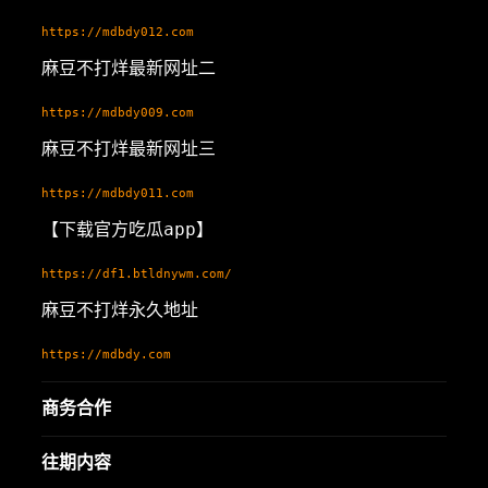
https://mdbdy012.com
麻豆不打烊最新网址二
https://mdbdy009.com
麻豆不打烊最新网址三
https://mdbdy011.com
【下载官方吃瓜app】
https://df1.btldnywm.com/
麻豆不打烊永久地址
https://mdbdy.com
商务合作
往期内容