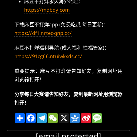
麻豆不打烊永久海外地址：
https://mdbdy.com
下载麻豆不打烊app (免费吃瓜 每日更新)：
https://df1.nrteoqnp.cc/
麻豆不打烊福利导航 (成人福利 性福管家)：
https://91cg66.ntuiwkxds.cc/
重要提示：麻豆不打烊请告知好友，复制网址用
浏览器打开！
分享每日大赛请告知好友，复制最新网址用浏览器
打开！
分
F
T
W
X
Q
S
M
享
a
e
e
z
i
e
c
l
C
o
n
s
e
e
h
n
a
s
[email protected]
b
g
a
e
W
a