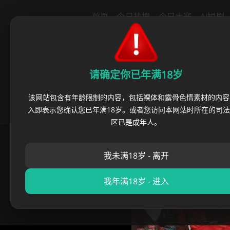
导航
首页
今日热搜
今日大赛
AI短剧
里番动漫
绿帽社区
猎奇重口
反
请确定你已年满18岁
该网站包含有年龄限制的内容，包括裸体和露骨色情素材的内容
入即表示您确认您已年满18岁。或者您访问本网站时所在的司
区已是成年人。
首页
›
av解说
我未满18岁 - 离开
我年满18岁 - 进入
水果派解AV解