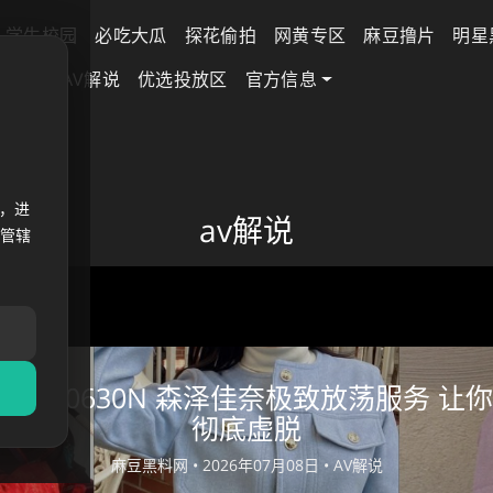
学生校园
必吃大瓜
探花偷拍
网黄专区
麻豆撸片
明星
差专区
AV解说
优选投放区
官方信息
，进
av解说
法管辖
说260630N 森泽佳奈极致放荡服务 
彻底虚脱
麻豆黑料网 •
2026年07月08日 •
AV解说