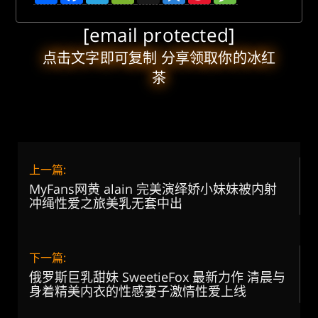
c
l
C
o
n
s
e
e
h
n
a
s
[email protected]
b
g
a
e
W
a
o
r
t
e
g
o
a
i
e
点击文字即可复制 分享领取你的冰红
k
m
b
茶
o
上一篇:
MyFans网黄 alain 完美演绎娇小妹妹被内射
冲绳性爱之旅美乳无套中出
下一篇:
俄罗斯巨乳甜妹 SweetieFox 最新力作 清晨与
身着精美内衣的性感妻子激情性爱上线