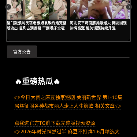
厦门鼓浪屿民宿老板娘袁敏约炮完整
河北安平烤面筋摊贩爆火 网友围观
贵
版流出 巨乳占满屏幕 干到嗓子全哑
热情高涨 相关话题持续升温
友
详
官方公告
🔥重磅热瓜🔥
👉今日大赛之麻豆独家短剧 美丽新世界 第1-10集
屌丝征服各种都市丽人走上人生巅峰 相关文章👈
点我进官方TG群下载完整版视频资源
👉2026年时光悄然过半 麻豆不打烊1-6月精选大