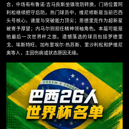
合，中场有布鲁诺·吉马良斯坐镇攻防转换，门将位置阿
利松继续把守后防。热门球员中，维尼修斯是当前巴西
头号核心，速度与突破能力顶尖；恩德里克作为超新星
被寄予厚望；内马尔则担任精神领袖角色。本届可能是
他最后一次世界杯之旅。遗憾落选的球员包括罗德里
戈、埃斯特旺、加布里埃尔·热苏斯、里沙利松和萨维尼
奥等人，主因伤病或状态原因无缘。