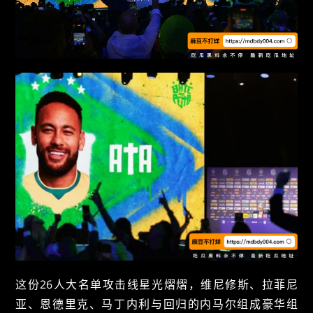
这份26人大名单攻击线星光熠熠，维尼修斯、拉菲尼
亚、恩德里克、马丁内利与回归的内马尔组成豪华组