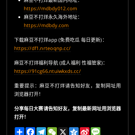
麻豆不打烊最新国内地址：
https://mdbdy012.com
麻豆不打烊永久海外地址：
https://mdbdy.com
下载麻豆不打烊app (免费吃瓜 每日更新)：
https://df1.nrteoqnp.cc/
麻豆不打烊福利导航 (成人福利 性福管家)：
https://91cg66.ntuiwkxds.cc/
重要提示：麻豆不打烊请告知好友，复制网址用
浏览器打开！
分享每日大赛请告知好友，复制最新网址用浏览器
打开！
分
F
T
W
X
Q
S
M
享
a
e
e
z
i
e