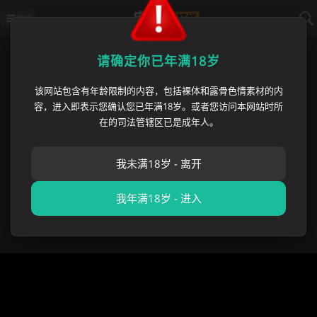
导航
首页
›
必吃大瓜
›
内马尔强势入选巴西2
请确定你已年满18岁
该网站包含有年龄限制的内容，包括裸体和露骨色情素材的内
内马尔强势入选巴西2026世界杯
容，进入即表示您确认您已年满18岁。或者您访问本网站时所
26人大名单 巴西传奇前锋将开启
在的司法管辖区已是成年人。
个人第四次世界杯征程
我未满18岁 - 离开
麻豆黑料哥
•
2026 年 05 月 22 日
必吃大瓜
,
优选投放区
我年满18岁 - 进入