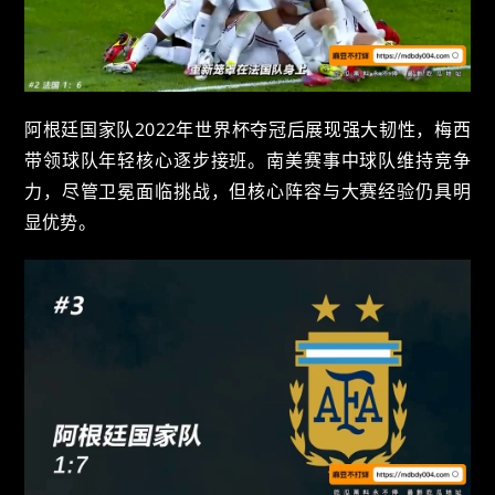
阿根廷国家队2022年世界杯夺冠后展现强大韧性，梅西
带领球队年轻核心逐步接班。南美赛事中球队维持竞争
力，尽管卫冕面临挑战，但核心阵容与大赛经验仍具明
显优势。