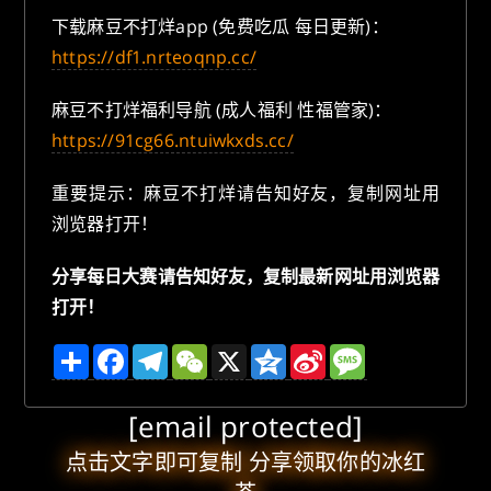
下载麻豆不打烊app (免费吃瓜 每日更新)：
https://df1.nrteoqnp.cc/
麻豆不打烊福利导航 (成人福利 性福管家)：
https://91cg66.ntuiwkxds.cc/
重要提示：麻豆不打烊请告知好友，复制网址用
浏览器打开！
分享每日大赛请告知好友，复制最新网址用浏览器
打开！
分
F
T
W
X
Q
S
M
享
a
e
e
z
i
e
c
l
C
o
n
s
e
e
h
n
a
s
[email protected]
b
g
a
e
W
a
o
r
t
e
g
o
a
i
e
点击文字即可复制 分享领取你的冰红
k
m
b