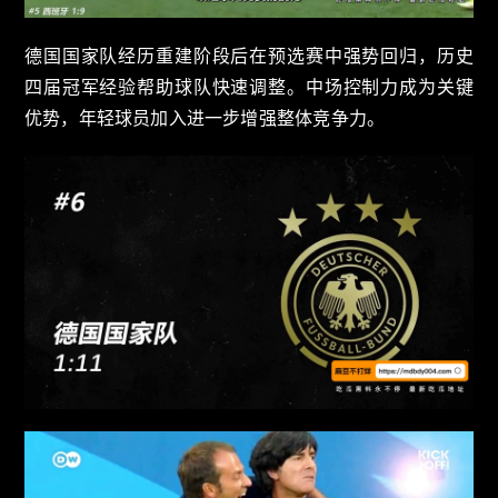
德国国家队经历重建阶段后在预选赛中强势回归，历史
四届冠军经验帮助球队快速调整。中场控制力成为关键
优势，年轻球员加入进一步增强整体竞争力。