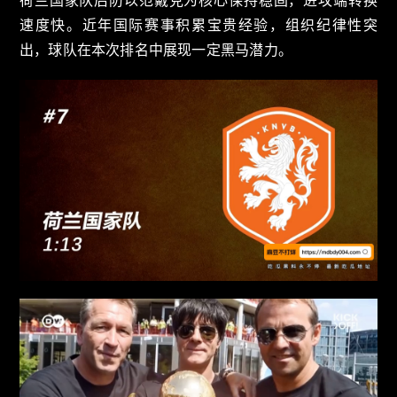
速度快。近年国际赛事积累宝贵经验，组织纪律性突
出，球队在本次排名中展现一定黑马潜力。