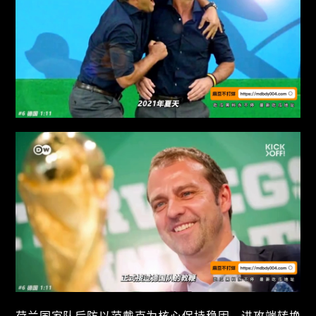
荷兰国家队后防以范戴克为核心保持稳固，进攻端转换