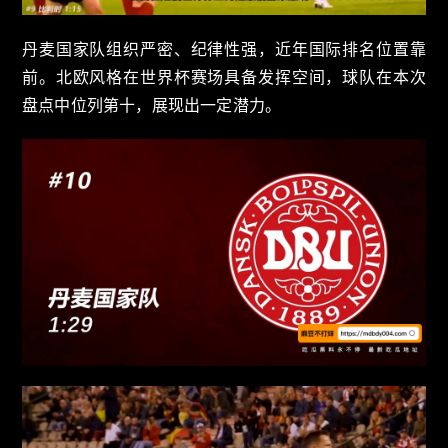
丹麦国家队组织严密、纪律性强，近年国际排名位置靠
前。北欧风格在世界杯赛场具备发挥空间，球队在本次
盘点中位列第十，展现出一定潜力。