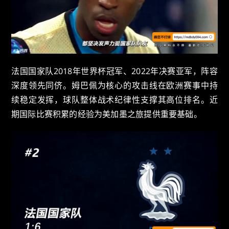
法国国家队2018年世界杯冠军、2022年决赛亚军，阵容
深度领先同侪。姆巴佩为核心的攻击线在欧洲赛事中持
续稳定发挥，球队整体战术纪律性支撑其高位排名。近
期国际比赛积累的经验为美加墨之旅提供重要基础。