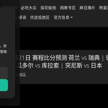
学生校园
必吃大瓜
探花偷拍
网黄专区
麻豆撸片
明星
差专区
AV解说
优选投放区
官方信息
墨世界杯
，进
法管辖
杯 6月21日 赛程比分预测 荷兰 vs 瑞典 | 
| 厄瓜多尔 vs 库拉索 | 突尼斯 vs 日本
 20 日
优选投放区