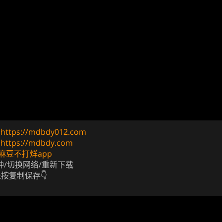
址
https://mdbdy012.com
址
https://mdbdy.com
麻豆不打烊app
钟/切换网络/重新下载
长按复制保存👇