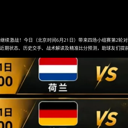
继续激战！今日（北京时间6月21日）带来四场小组赛第2轮
近期状态、历史交手、战术解读及精准比分预测，助球友们提