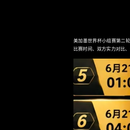
美加墨世界杯小组赛第二轮
比赛时间、双方实力对比、