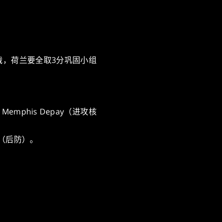
战，荷兰要全取3分巩固小组
o、Memphis Depay（进攻核
löf（后防）。
。