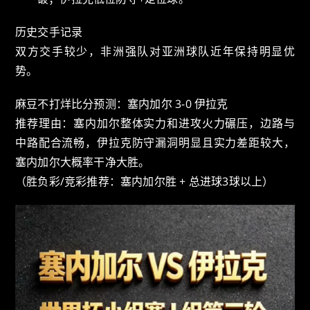
历史交手记录
双方交手较少，非洲强队对亚洲球队近年保持明显优
势。
麻豆不打烊比分预测：塞内加尔 3-0 伊拉克
推荐理由：塞内加尔整体实力和进攻火力碾压，边路与
中路配合流畅，伊拉克防守漏洞明显且实力差距较大，
塞内加尔大概率干净大胜。
（胜负彩/竞彩推荐：塞内加尔胜 + 总进球3球以上）